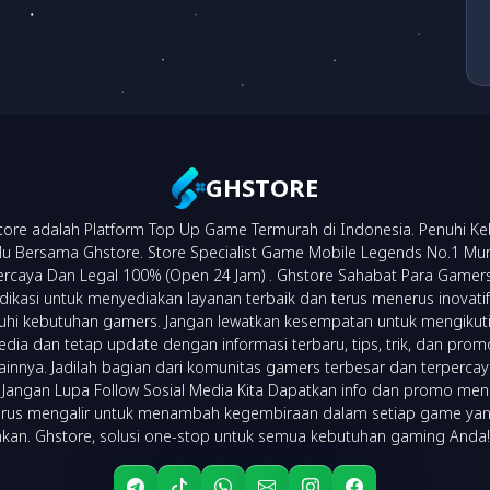
GHSTORE
ore adalah Platform Top Up Game Termurah di Indonesia. Penuhi K
 Bersama Ghstore. Store Specialist Game Mobile Legends No.1 Mu
percaya Dan Legal 100% (Open 24 Jam) . Ghstore Sahabat Para Gamer
dikasi untuk menyediakan layanan terbaik dan terus menerus inovatif
i kebutuhan gamers. Jangan lewatkan kesempatan untuk mengikuti
edia dan tetap update dengan informasi terbaru, tips, trik, dan pr
lainnya. Jadilah bagian dari komunitas gamers terbesar dan terperca
 Jangan Lupa Follow Sosial Media Kita Dapatkan info dan promo men
erus mengalir untuk menambah kegembiraan dalam setiap game ya
kan. Ghstore, solusi one-stop untuk semua kebutuhan gaming Anda