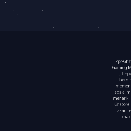
<p>Ghst
Gaming Mu
, Ter
berde
memenuh
sosial m
menarik 
Ghstore!
akan t
main