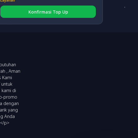
Layanan
Konfirmasi Top Up
BRI VA
(fee 3.000)
BNI VA
(fee 3.000)
NEO VA
(fee 3.000)
ebutuhan
rah , Aman
s Kami
 untuk
 kami di
omo-promo
ya dengan
arik yang
ng Anda
!</p>