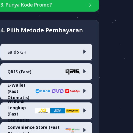
3. Punya Kode Promo?
Masukkan kode
4. Pilih Metode Pembayaran
Saldo GH
Cek Kode Promo
QRIS (Fast)
Saldo Akun
E-Wallet
(Fast
QRIS <i>(fee 0.7%)</i>
Otomatis)
VA Bank
Lengkap
Dana
(fee 1.7%)
(Fast
Otomatis)
Convenience Store (Fast
ARTHA GRAHA VA
(fee