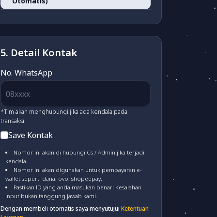
Otomatis)
OVO
(fee 3.03%)
1.500)
Alfamart/Pegadaian/POS
ATM BERSAMA VA
(fee
& Dan-Dan
(fee 2.500)
LinkAja
(fee 1.7%)
3.000)
5. Detail Kontak
MAYBANK VA
(fee 3.000)
No. WhatsApp
BSI VA
(fee 3.000)
*Tim akan menghubungi jika ada kendala pada
transaksi
Save Kontak
PERMATA VA
(fee 3.000)
Nomor ini akan di hubungi Cs / Admin jika terjadi
kendala
Nomor ini akan digunakan untuk pembayaran e-
MANDIRI VA
(fee 4.000)
wallet seperti dana, ovo, shopeepay.
Pastikan ID yang anda masukan benar! Kesalahan
input bukan tanggung jawab kami.
CIMB VA
(fee 3.000)
Dengan membeli otomatis saya menyutujui
Ketentuan