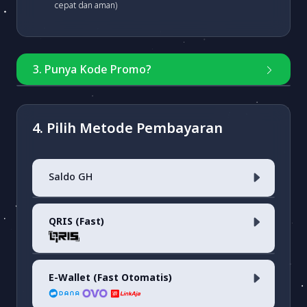
cepat dan aman)
3. Punya Kode Promo?
Masukkan kode
4. Pilih Metode Pembayaran
Saldo GH
Cek Kode Promo
QRIS (Fast)
Saldo Akun
E-Wallet (Fast Otomatis)
QRIS <i>(fee 0.7%)</i>