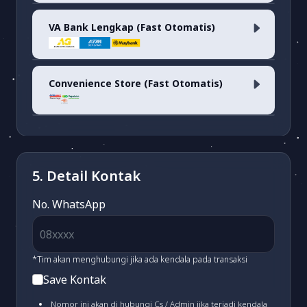
VA Bank Lengkap (Fast Otomatis)
Dana
(fee 1.7%)
OVO
(fee 3.03%)
Convenience Store (Fast Otomatis)
ARTHA GRAHA VA
(fee 1.500)
LinkAja
(fee 1.7%)
ATM BERSAMA VA
(fee 3.000)
Alfamart/Pegadaian/POS & Dan-
Dan
(fee 2.500)
5. Detail Kontak
MAYBANK VA
(fee 3.000)
No. WhatsApp
BSI VA
(fee 3.000)
*Tim akan menghubungi jika ada kendala pada transaksi
Save Kontak
PERMATA VA
(fee 3.000)
Nomor ini akan di hubungi Cs / Admin jika terjadi kendala