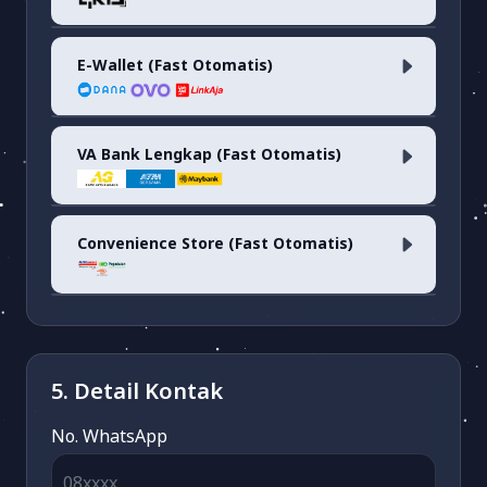
E-Wallet (Fast Otomatis)
QRIS <i>(fee 0.7%)</i>
VA Bank Lengkap (Fast Otomatis)
Dana
(fee 1.7%)
OVO
(fee 3.03%)
Convenience Store (Fast Otomatis)
ARTHA GRAHA VA
(fee 1.500)
LinkAja
(fee 1.7%)
ATM BERSAMA VA
(fee 3.000)
Alfamart/Pegadaian/POS & Dan-
Dan
(fee 2.500)
5. Detail Kontak
MAYBANK VA
(fee 3.000)
No. WhatsApp
BSI VA
(fee 3.000)