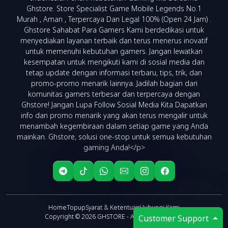
Ghstore. Store Specialist Game Mobile Legends No.1
Murah , Aman , Terpercaya Dan Legal 100% (Open 24 Jam) .
Ghstore Sahabat Para Gamers Kami berdedikasi untuk
menyediakan layanan terbaik dan terus menerus inovatif
untuk memenuhi kebutuhan gamers. Jangan lewatkan
kesempatan untuk mengikuti kami di sosial media dan
tetap update dengan informasi terbaru, tips, trik, dan
promo-promo menarik lainnya. Jadilah bagian dari
komunitas gamers terbesar dan terpercaya dengan
Ghstore! Jangan Lupa Follow Sosial Media Kita Dapatkan
info dan promo menarik yang akan terus mengalir untuk
menambah kegembiraan dalam setiap game yang Anda
mainkan. Ghstore, solusi one-stop untuk semua kebutuhan
gaming Anda!</p>
Home
Topup
Syarat & Ketentuan
Hubungi Kami
Copyright ©
2026
GHSTORE
- All Right Reserved
Customer Support