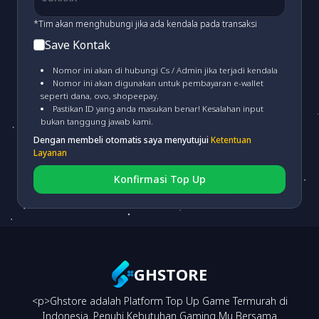
*Tim akan menghubungi jika ada kendala pada transaksi
Save Kontak
PERMATA VA
(fee 3.000)
Nomor ini akan di hubungi Cs / Admin jika terjadi kendala
Nomor ini akan digunakan untuk pembayaran e-wallet
seperti dana, ovo, shopeepay.
MANDIRI VA
(fee 4.000)
Pastikan ID yang anda masukan benar! Kesalahan input
bukan tanggung jawab kami.
Dengan membeli otomatis saya menyutujui
Ketentuan
CIMB VA
(fee 3.000)
Layanan
Konfirmasi Top Up
BRI VA
(fee 3.000)
BNI VA
(fee 3.000)
GHSTORE
<p>Ghstore adalah Platform Top Up Game Termurah di
NEO VA
(fee 3.000)
Indonesia. Penuhi Kebutuhan Gaming Mu Bersama