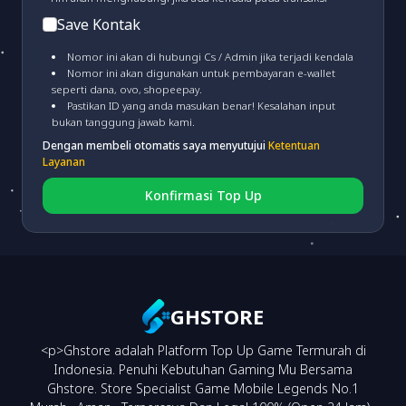
Save Kontak
PERMATA VA
(fee 3.000)
Nomor ini akan di hubungi Cs / Admin jika terjadi kendala
Nomor ini akan digunakan untuk pembayaran e-wallet
seperti dana, ovo, shopeepay.
MANDIRI VA
(fee 4.000)
Pastikan ID yang anda masukan benar! Kesalahan input
bukan tanggung jawab kami.
Dengan membeli otomatis saya menyutujui
Ketentuan
CIMB VA
(fee 3.000)
Layanan
Konfirmasi Top Up
BRI VA
(fee 3.000)
BNI VA
(fee 3.000)
GHSTORE
<p>Ghstore adalah Platform Top Up Game Termurah di
NEO VA
(fee 3.000)
Indonesia. Penuhi Kebutuhan Gaming Mu Bersama
Ghstore. Store Specialist Game Mobile Legends No.1