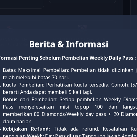
EGENDS Weekly
MOBILE LEGENDS Twilight Pass
Berita & Informasi
ass 5x + 420dm
Rp 149.276
formasi Penting Sebelum Pembelian Weekly Daily Pass :
Batas Maksimal Pembelian: Pembelian tidak diizinkan j
telah melebihi batas 70 hari.
Kuota Pembelian: Perhatikan kuota tersedia. Contoh: (5/
berarti Anda dapat membeli 5 kali lagi.
Bonus dari Pembelian: Setiap pembelian Weekly Diam
Pass menyelesaikan misi topup 100 dan langs
END - 5 Diamond (5
MOBILELEGEND - 10 Diamond (9
+ 1 Bonus)
memberikan 80 Diamonds/Weekly day pass + 20 Diamo
Rp 3.402
claim harian.
Kebijakan Refund:
Tidak ada refund, Kesalahan Ku
pengisian Weekly Day Pass diluar Tanggung Jawab Admin