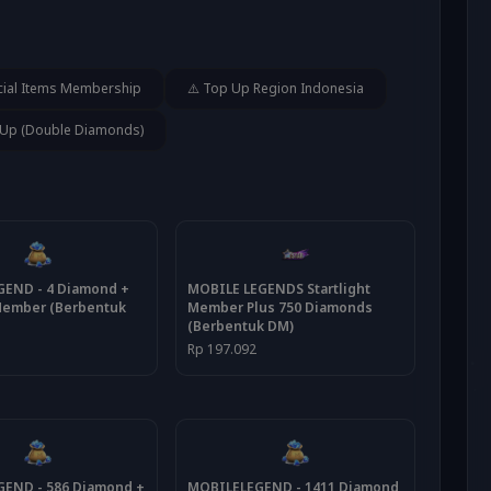
ial Items Membership
⚠️ Top Up Region Indonesia
 Up (Double Diamonds)
END - 4 Diamond +
MOBILE LEGENDS Startlight
 Member (Berbentuk
Member Plus 750 Diamonds
(Berbentuk DM)
Rp 197.092
END - 586 Diamond +
MOBILELEGEND - 1411 Diamond