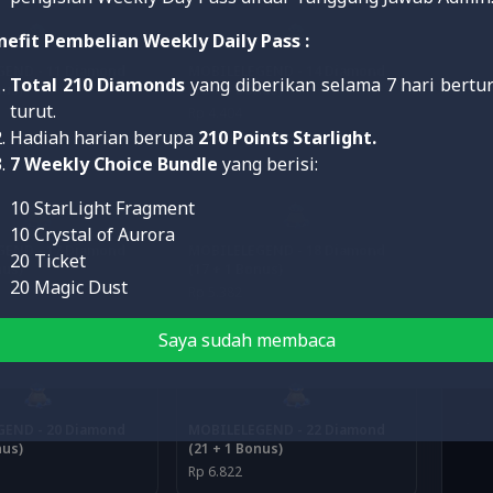
nefit Pembelian Weekly Daily Pass :
END - 11 Diamond
MOBILELEGEND - 14 Diamond
Total 210 Diamonds
yang diberikan selama 7 hari bertur
nus)
(13 + 1 Bonus)
turut.
Rp 4.404
Hadiah harian berupa
210 Points Starlight.
7 Weekly Choice Bundle
yang berisi:
10 StarLight Fragment
10 Crystal of Aurora
END - 17 Diamond
MOBILELEGEND - 18 Diamond
20 Ticket
nus)
(17 + 1 Bonus)
20 Magic Dust
Rp 5.382
Saya sudah membaca
END - 20 Diamond
MOBILELEGEND - 22 Diamond
nus)
(21 + 1 Bonus)
Rp 6.822