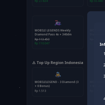
Rp 27.834
Rp 55.440
MOBILE LEGENDS Weekly
MOBILE L
Diamond Pass 4x + 340dm
Diamond P
Rp 113.450
Rp 141.690
Rp 110.047
Rp 137.439
In
⚠️ Top Up Region Indonesia
MOBILELEGEND - 3 Diamond (3
MOBILELEG
+ 0 Bonus)
+ 0 Bonus)
Rp 1.513
Rp 1.934