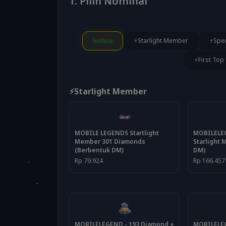
1. Pilih Nominal
Semua
⚡Starlight Member
⚡Spec
⚡First Top
⚡Starlight Member
MOBILELEG
MOBILE LEGENDS Startlight
Starlight
Member 301 Diamonds
DM)
(Berbentuk DM)
Rp 166.457
Rp 79.924
MOBILELEGEND - 193 Diamond +
MOBILELEG