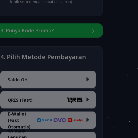
lebih seru dengan cepat dan aman)
3. Punya Kode Promo?
Masukkan kode
4. Pilih Metode Pembayaran
Saldo GH
Cek Kode Promo
QRIS (Fast)
Saldo Akun
E-Wallet
(Fast
QRIS <i>(fee 0.7%)</i>
Otomatis)
VA Bank
Lengkap