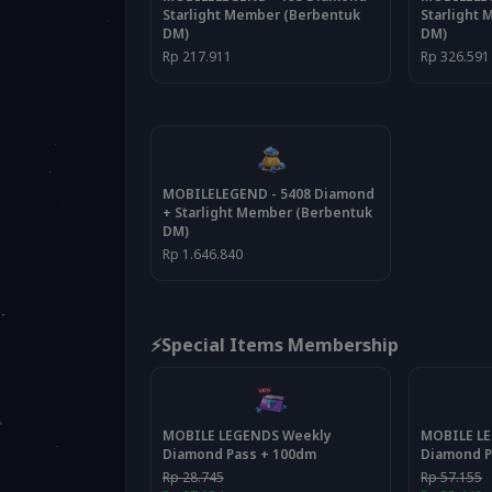
Starlight Member (Berbentuk
Starlight
DM)
DM)
Rp 217.911
Rp 326.591
MOBILELEGEND - 5408 Diamond
+ Starlight Member (Berbentuk
DM)
Rp 1.646.840
⚡Special Items Membership
MOBILE LEGENDS Weekly
MOBILE L
Diamond Pass + 100dm
Diamond P
Rp 28.745
Rp 57.155