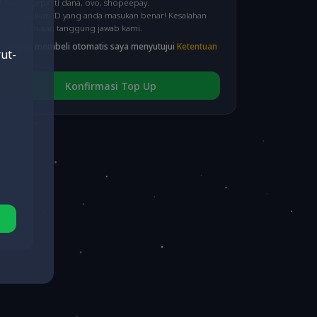
wallet seperti dana, ovo, shopeepay.
Pastikan ID yang anda masukan benar! Kesalahan
input bukan tanggung jawab kami.
CIMB VA
(fee 3.000)
Dengan membeli otomatis saya menyutujui
Ketentuan
ut-
Layanan
Konfirmasi Top Up
BRI VA
(fee 3.000)
BNI VA
(fee 3.000)
NEO VA
(fee 3.000)