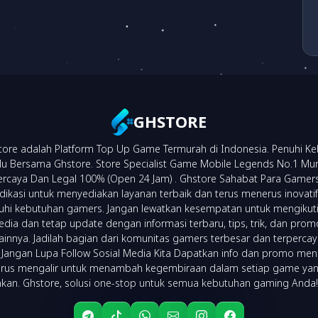
GHSTORE
ore adalah Platform Top Up Game Termurah di Indonesia. Penuhi K
 Bersama Ghstore. Store Specialist Game Mobile Legends No.1 Mu
percaya Dan Legal 100% (Open 24 Jam) . Ghstore Sahabat Para Gamer
dikasi untuk menyediakan layanan terbaik dan terus menerus inovatif
i kebutuhan gamers. Jangan lewatkan kesempatan untuk mengikuti
edia dan tetap update dengan informasi terbaru, tips, trik, dan pr
lainnya. Jadilah bagian dari komunitas gamers terbesar dan terperca
 Jangan Lupa Follow Sosial Media Kita Dapatkan info dan promo men
erus mengalir untuk menambah kegembiraan dalam setiap game ya
kan. Ghstore, solusi one-stop untuk semua kebutuhan gaming Anda