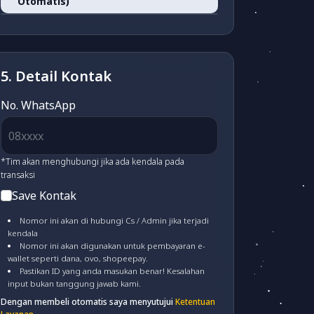
Otomatis)
OVO
(fee 3.03%)
1.500)
Alfamart/Pegadaian/POS
ATM BERSAMA VA
(fee
& Dan-Dan
(fee 2.500)
LinkAja
(fee 1.7%)
3.000)
5. Detail Kontak
MAYBANK VA
(fee 3.000)
No. WhatsApp
BSI VA
(fee 3.000)
*Tim akan menghubungi jika ada kendala pada
transaksi
Save Kontak
PERMATA VA
(fee 3.000)
Nomor ini akan di hubungi Cs / Admin jika terjadi
kendala
Nomor ini akan digunakan untuk pembayaran e-
MANDIRI VA
(fee 4.000)
wallet seperti dana, ovo, shopeepay.
Pastikan ID yang anda masukan benar! Kesalahan
input bukan tanggung jawab kami.
CIMB VA
(fee 3.000)
Dengan membeli otomatis saya menyutujui
Ketentuan