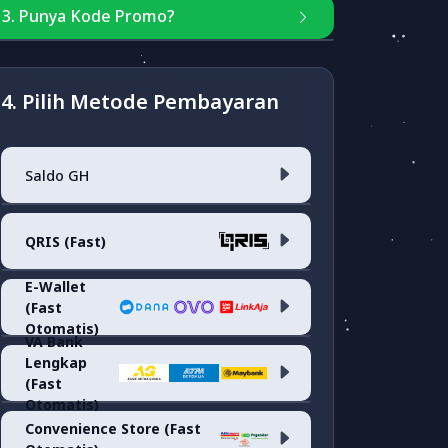
3. Punya Kode Promo?
Masukkan kode
4. Pilih Metode Pembayaran
Saldo GH
Cek Kode Promo
QRIS (Fast)
Saldo Akun
E-Wallet
(Fast
QRIS <i>(fee 0.7%)</i>
Otomatis)
VA Bank
Lengkap
Dana
(fee 1.7%)
(Fast
Otomatis)
Convenience Store (Fast
ARTHA GRAHA VA
(fee