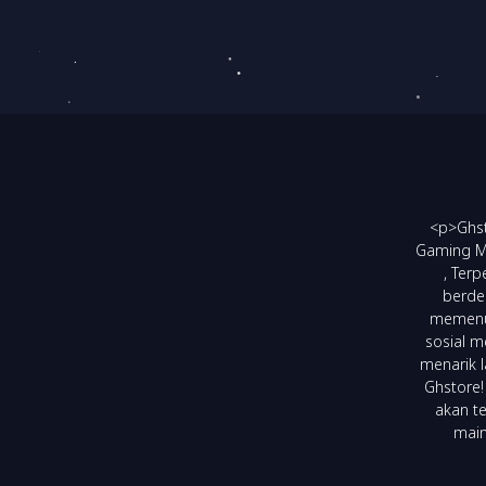
<p>Ghst
Gaming Mu
, Ter
berde
memenuh
sosial m
menarik 
Ghstore!
akan t
main