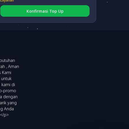
Layanan
Konfirmasi Top Up
BRI VA
(fee 3.000)
BNI VA
(fee 3.000)
NEO VA
(fee 3.000)
ebutuhan
rah , Aman
s Kami
 untuk
 kami di
omo-promo
ya dengan
arik yang
ng Anda
!</p>