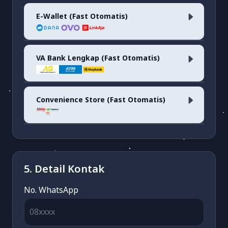
E-Wallet (Fast Otomatis)
QRIS <i>(fee 0.7%)</i>
VA Bank Lengkap (Fast Otomatis)
Dana
(fee 1.7%)
OVO
(fee 3.03%)
Convenience Store (Fast Otomatis)
ARTHA GRAHA VA
(fee 1.500)
LinkAja
(fee 1.7%)
ATM BERSAMA VA
(fee 3.000)
Alfamart/Pegadaian/POS & Dan-
Dan
(fee 2.500)
5. Detail Kontak
MAYBANK VA
(fee 3.000)
No. WhatsApp
BSI VA
(fee 3.000)