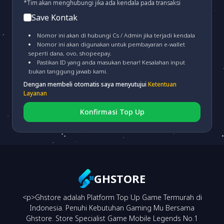
*Tim akan menghubungi jika ada kendala pada transaksi
Save Kontak
PERMATA VA
(fee 3.000)
Nomor ini akan di hubungi Cs / Admin jika terjadi kendala
Nomor ini akan digunakan untuk pembayaran e-wallet
seperti dana, ovo, shopeepay.
MANDIRI VA
(fee 4.000)
Pastikan ID yang anda masukan benar! Kesalahan input
bukan tanggung jawab kami.
Dengan membeli otomatis saya menyutujui
Ketentuan
CIMB VA
(fee 3.000)
Layanan
Konfirmasi Top Up
BRI VA
(fee 3.000)
BNI VA
(fee 3.000)
GHSTORE
<p>Ghstore adalah Platform Top Up Game Termurah di
NEO VA
(fee 3.000)
Indonesia. Penuhi Kebutuhan Gaming Mu Bersama
Ghstore. Store Specialist Game Mobile Legends No.1