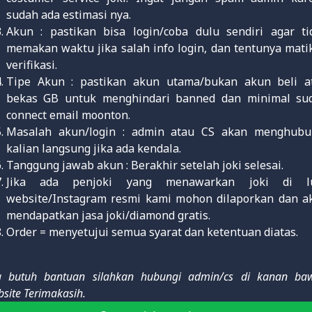
sudah ada estimasi nya.
Akun : pastikan bisa login/coba dulu sendiri agar ti
memakan waktu jika salah info login, dan tentunya mati
verifikasi.
Semua
Tipe Akun : pastikan akun utama/bukan akun beli a
bekas GB untuk menghindari banned dan minimal su
connect email moonton.
Masalah akun/login : admin atau CS akan menghubu
kalian langsung jika ada kendala.
Tanggung jawab akun : Berakhir setelah joki selesai.
Jika ada penjoki yang menawarkan joki di l
website/Instagram resmi kami mohon dilaporkan dan a
mendapatkan jasa joki/diamond gratis.
Order = menyetujui semua syarat dan ketentuan diatas.
ka butuh bantuan silahkan hubungi admin/cs di kanan ba
site Terimakasih.