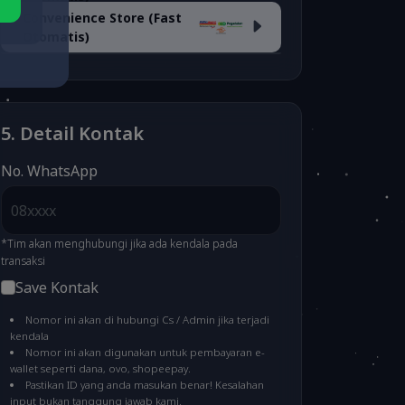
Convenience Store (Fast
ARTHA GRAHA VA
(fee
Otomatis)
OVO
(fee 3.03%)
1.500)
Alfamart/Pegadaian/POS
ATM BERSAMA VA
(fee
& Dan-Dan
(fee 2.500)
LinkAja
(fee 1.7%)
3.000)
5. Detail Kontak
MAYBANK VA
(fee 3.000)
No. WhatsApp
BSI VA
(fee 3.000)
*Tim akan menghubungi jika ada kendala pada
transaksi
Save Kontak
PERMATA VA
(fee 3.000)
Nomor ini akan di hubungi Cs / Admin jika terjadi
kendala
Nomor ini akan digunakan untuk pembayaran e-
MANDIRI VA
(fee 4.000)
wallet seperti dana, ovo, shopeepay.
Pastikan ID yang anda masukan benar! Kesalahan
input bukan tanggung jawab kami.