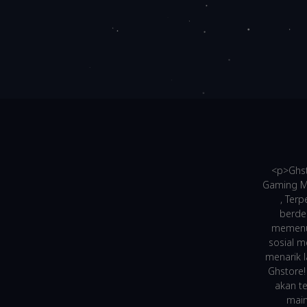
<p>Ghst
Gaming Mu
, Ter
berde
memenuh
sosial m
menarik 
Ghstore!
akan t
main