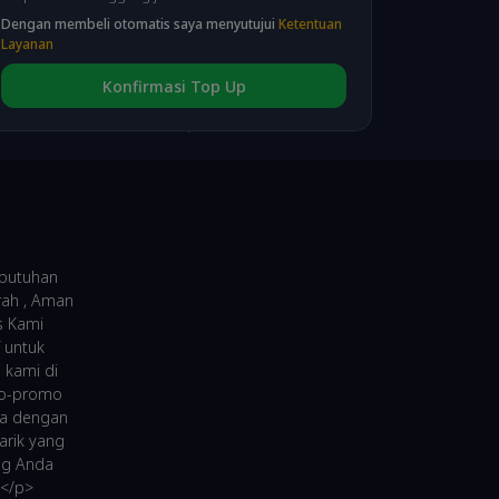
CIMB VA
(fee 3.000)
Dengan membeli otomatis saya menyutujui
Ketentuan
Layanan
Konfirmasi Top Up
BRI VA
(fee 3.000)
BNI VA
(fee 3.000)
NEO VA
(fee 3.000)
ebutuhan
rah , Aman
s Kami
 untuk
 kami di
omo-promo
ya dengan
arik yang
ng Anda
!</p>