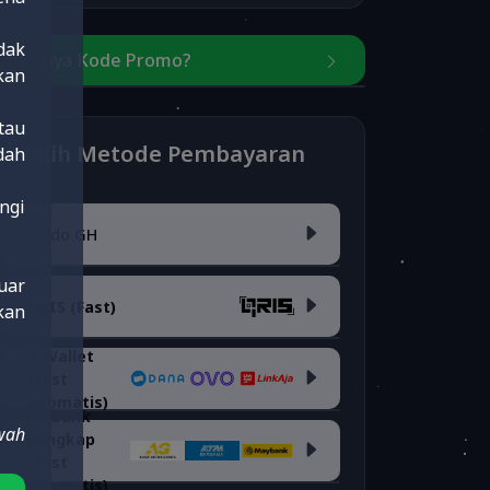
dak
3. Punya Kode Promo?
kan
Masukkan kode
tau
4. Pilih Metode Pembayaran
dah
ngi
Saldo GH
Cek Kode Promo
uar
QRIS (Fast)
kan
Saldo Akun
E-Wallet
(Fast
QRIS <i>(fee 0.7%)</i>
Otomatis)
VA Bank
wah
Lengkap
Dana
(fee 1.7%)
(Fast
Otomatis)