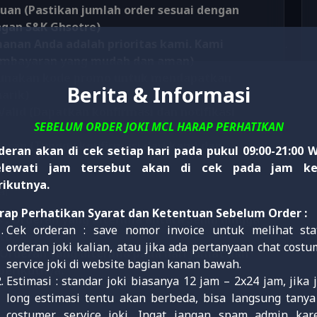
uan (Pastikan jumlah order sesuai dengan
ngan S&K Ghsotre)
anan Anda adalah prioritas kami. Kami
embayaran yang mudah dan aman)
Gunakan kode promo untuk mendapatkan
Berita & Informasi
arik)
lid (Dapatkan konfirmasi dan notifikasi
SEBELUM ORDER JOKI MCL HARAP PERHATIKAN
aran (Tunggu konfirmasi dari kami dan
deran akan di cek setiap hari pada pukul 09:00-21:00 W
s)
lewati jam tersebut akan di cek pada jam ke
rikutnya.
ai
rap Perhatikan Syarat dan Ketentuan Sebelum Order :
 : Orderan yang diterima antara Senin hingga
Cek orderan : save nomor invoice untuk melihat sta
tu.
orderan joki kalian, atau jika ada pertanyaan chat costu
 Orderan yang diterima pada hari Jumat dan
service joki di website bagian kanan bawah.
berikutnya.
Estimasi : standar joki biasanya 12 jam – 2x24 jam, jika 
long estimasi tentu akan berbeda, bisa langsung tanya
costumer service joki. Ingat jangan spam admin kar