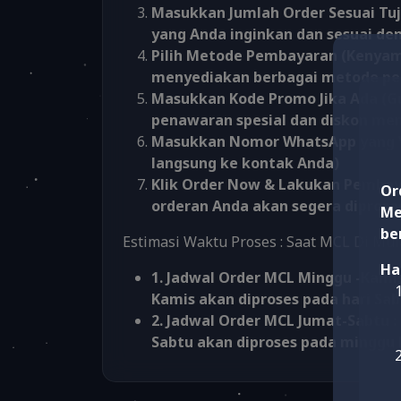
Masukkan Jumlah Order Sesuai Tuj
yang Anda inginkan dan sesuai de
Pilih Metode Pembayaran (Kenyam
menyediakan berbagai metode p
Masukkan Kode Promo Jika Ada (
penawaran spesial dan diskon men
Masukkan Nomor WhatsApp yang Va
langsung ke kontak Anda)
Klik Order Now & Lakukan Pembay
Or
orderan Anda akan segera diprose
Me
be
Estimasi Waktu Proses : Saat MCL Di Mul
Ha
1. Jadwal Order MCL Minggu -Kamis
Kamis akan diproses pada hari Sab
2. Jadwal Order MCL Jumat-Sabtu :
Sabtu akan diproses pada minggu 