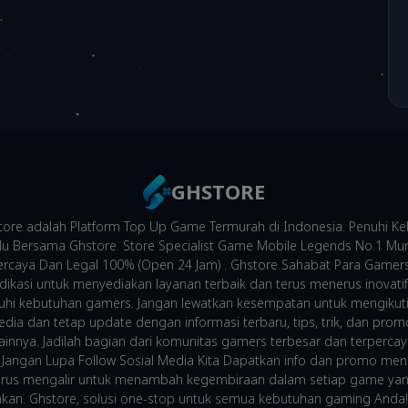
GHSTORE
ore adalah Platform Top Up Game Termurah di Indonesia. Penuhi K
 Bersama Ghstore. Store Specialist Game Mobile Legends No.1 Mu
percaya Dan Legal 100% (Open 24 Jam) . Ghstore Sahabat Para Gamer
dikasi untuk menyediakan layanan terbaik dan terus menerus inovatif
i kebutuhan gamers. Jangan lewatkan kesempatan untuk mengikuti
edia dan tetap update dengan informasi terbaru, tips, trik, dan pr
lainnya. Jadilah bagian dari komunitas gamers terbesar dan terperca
 Jangan Lupa Follow Sosial Media Kita Dapatkan info dan promo men
erus mengalir untuk menambah kegembiraan dalam setiap game ya
kan. Ghstore, solusi one-stop untuk semua kebutuhan gaming Anda