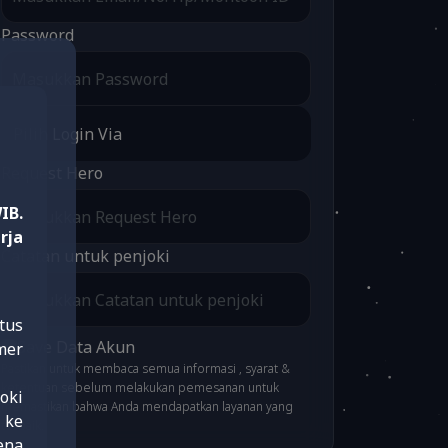
Password
Request Hero
IB.
rja
Catatan untuk penjoki
tus
Save Data Akun
mer
Pastikan untuk membaca semua informasi , syarat &
ketentuan sebelum melakukan pemesanan untuk
joki
memastikan bahwa Anda mendapatkan layanan yang
 ke
terbaik.
ena