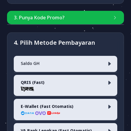
3. Punya Kode Promo?
Masukkan kode
4. Pilih Metode Pembayaran
Saldo GH
Cek Kode Promo
QRIS (Fast)
Saldo Akun
E-Wallet (Fast Otomatis)
QRIS <i>(fee 0.7%)</i>
VA Bank Lengkap (Fast Otomatis)