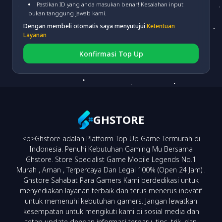
Pastikan ID yang anda masukan benar! Kesalahan input
bukan tanggung jawab kami.
Dengan membeli otomatis saya menyutujui
Ketentuan
CIMB VA
(fee 3.000)
Layanan
Konfirmasi Top Up
BRI VA
(fee 3.000)
BNI VA
(fee 3.000)
GHSTORE
<p>Ghstore adalah Platform Top Up Game Termurah di
NEO VA
(fee 3.000)
Indonesia. Penuhi Kebutuhan Gaming Mu Bersama
Ghstore. Store Specialist Game Mobile Legends No.1
Murah , Aman , Terpercaya Dan Legal 100% (Open 24 Jam) .
Ghstore Sahabat Para Gamers Kami berdedikasi untuk
menyediakan layanan terbaik dan terus menerus inovatif
untuk memenuhi kebutuhan gamers. Jangan lewatkan
kesempatan untuk mengikuti kami di sosial media dan
tetap update dengan informasi terbaru, tips, trik, dan