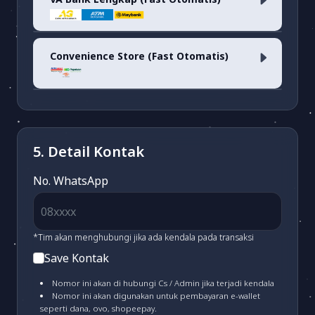
Dana
(fee 1.7%)
OVO
(fee 3.03%)
Convenience Store (Fast Otomatis)
ARTHA GRAHA VA
(fee 1.500)
LinkAja
(fee 1.7%)
ATM BERSAMA VA
(fee 3.000)
Alfamart/Pegadaian/POS & Dan-
Dan
(fee 2.500)
5. Detail Kontak
MAYBANK VA
(fee 3.000)
No. WhatsApp
BSI VA
(fee 3.000)
*Tim akan menghubungi jika ada kendala pada transaksi
Save Kontak
PERMATA VA
(fee 3.000)
Nomor ini akan di hubungi Cs / Admin jika terjadi kendala
Nomor ini akan digunakan untuk pembayaran e-wallet
seperti dana, ovo, shopeepay.
MANDIRI VA
(fee 4.000)