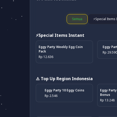
Semua
⚡Special Items 
⚡Special Items Instant
Eggy Party Weekly Egg Coin
Eggy Par
Pack
Rp 29.59
Rp 12.636
⚠️ Top Up Region Indonesia
Eggy Party 10 Eggy Coins
Eggy Party
Bonus
Rp 2.546
Rp 13.248