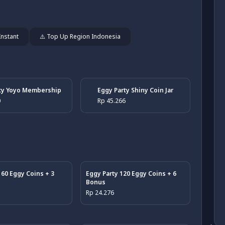
Instant
⚠️ Top Up Region Indonesia
ty Yoyo Membership
Eggy Party Shiny Coin Jar
0
Rp 45.266
 60 Eggy Coins + 3
Eggy Party 120 Eggy Coins + 6
Bonus
Rp 24.276