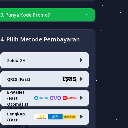
3. Punya Kode Promo?
Masukkan kode
4. Pilih Metode Pembayaran
Saldo GH
Cek Kode Promo
QRIS (Fast)
Saldo Akun
E-Wallet
(Fast
QRIS <i>(fee 0.7%)</i>
Otomatis)
VA Bank
Lengkap
Dana
(fee 1.7%)
(Fast
Otomatis)