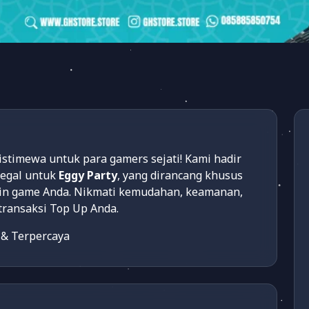
imewa untuk para gamers sejati! Kami hadir
legal untuk
Eggy Party
, yang dirancang khusus
n game Anda. Nikmati kemudahan, keamanan,
 transaksi Top Up Anda.
 & Terpercaya