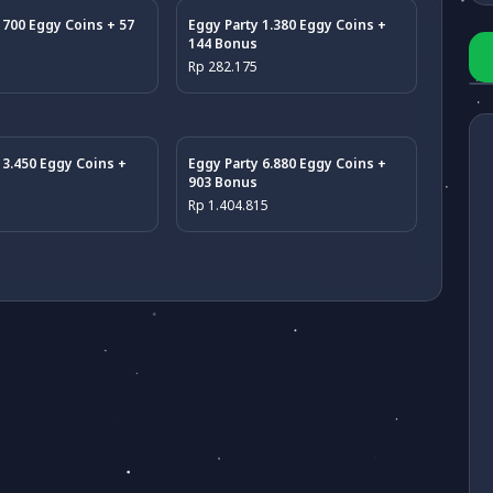
 700 Eggy Coins + 57
Eggy Party 1.380 Eggy Coins +
144 Bonus
Rp 282.175
 3.450 Eggy Coins +
Eggy Party 6.880 Eggy Coins +
903 Bonus
Rp 1.404.815