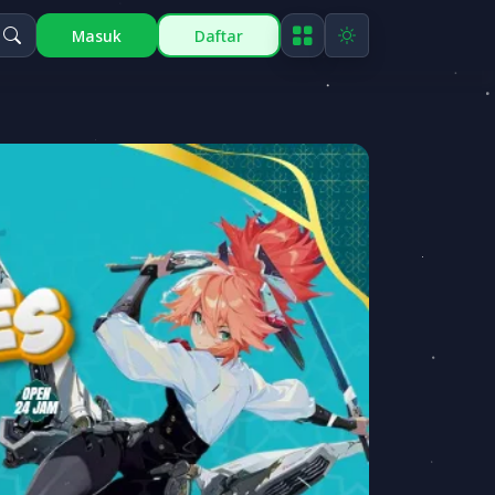
Masuk
Daftar