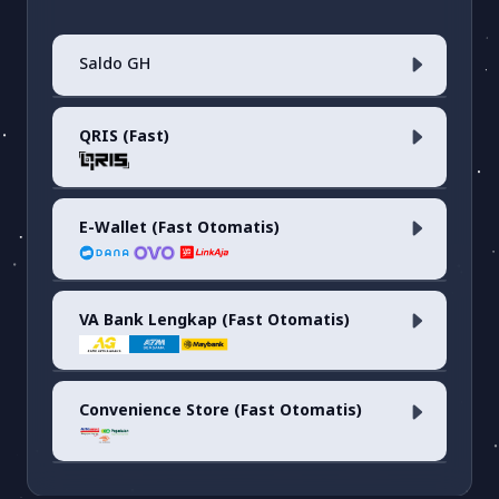
Saldo GH
Cek Kode Promo
QRIS (Fast)
Saldo Akun
E-Wallet (Fast Otomatis)
QRIS <i>(fee 0.7%)</i>
VA Bank Lengkap (Fast Otomatis)
Dana
(fee 1.7%)
OVO
(fee 3.03%)
Convenience Store (Fast Otomatis)
ARTHA GRAHA VA
(fee 1.500)
LinkAja
(fee 1.7%)
ATM BERSAMA VA
(fee 3.000)