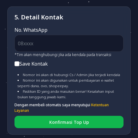
Alfamart/Pegadaian/POS & Dan-
Dan
(fee 2.500)
5. Detail Kontak
MAYBANK VA
(fee 3.000)
No. WhatsApp
BSI VA
(fee 3.000)
*Tim akan menghubungi jika ada kendala pada transaksi
Save Kontak
PERMATA VA
(fee 3.000)
Nomor ini akan di hubungi Cs / Admin jika terjadi kendala
Nomor ini akan digunakan untuk pembayaran e-wallet
seperti dana, ovo, shopeepay.
MANDIRI VA
(fee 4.000)
Pastikan ID yang anda masukan benar! Kesalahan input
bukan tanggung jawab kami.
Dengan membeli otomatis saya menyutujui
Ketentuan
CIMB VA
(fee 3.000)
Layanan
Konfirmasi Top Up
BRI VA
(fee 3.000)