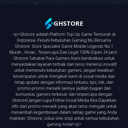
BNI VA
(fee 3.000)
GHSTORE
<p>Ghstore adalah Platform Top Up Game Termurah di
NEO VA
(fee 3.000)
Indonesia. Penuhi Kebutuhan Gaming Mu Bersama
Ghstore. Store Specialist Game Mobile Legends No.1
Murah , Aman , Terpercaya Dan Legal 100% (Open 24 Jam) .
Ghstore Sahabat Para Gamers Kami berdedikasi untuk
menyediakan layanan terbaik dan terus menerus inovatif
untuk memenuhi kebutuhan gamers. Jangan lewatkan
kesempatan untuk mengikuti kami di sosial media dan
tetap update dengan informasi terbaru, tips, trik, dan
promo-promo menarik lainnya. Jadilah bagian dari
komunitas gamers terbesar dan terpercaya dengan
Ghstore! Jangan Lupa Follow Sosial Media Kita Dapatkan
info dan promo menarik yang akan terus mengalir untuk
menambah kegembiraan dalam setiap game yang Anda
mainkan. Ghstore, solusi one-stop untuk semua kebutuhan
gaming Anda!</p>