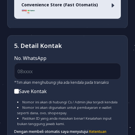
OVO
(fee 3.03%)
Convenience Store (Fast Otomatis)
ARTHA GRAHA VA
(fee 1.500)
LinkAja
(fee 1.7%)
ATM BERSAMA VA
(fee 3.000)
Alfamart/Pegadaian/POS & Dan-
Dan
(fee 2.500)
5. Detail Kontak
MAYBANK VA
(fee 3.000)
No. WhatsApp
BSI VA
(fee 3.000)
*Tim akan menghubungi jika ada kendala pada transaksi
Save Kontak
PERMATA VA
(fee 3.000)
Nomor ini akan di hubungi Cs / Admin jika terjadi kendala
Nomor ini akan digunakan untuk pembayaran e-wallet
seperti dana, ovo, shopeepay.
MANDIRI VA
(fee 4.000)
Pastikan ID yang anda masukan benar! Kesalahan input
bukan tanggung jawab kami.
Dengan membeli otomatis saya menyutujui
Ketentuan