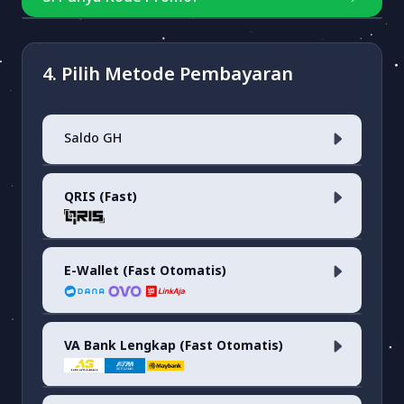
Masukkan kode
4. Pilih Metode Pembayaran
Saldo GH
Cek Kode Promo
QRIS (Fast)
Saldo Akun
E-Wallet (Fast Otomatis)
QRIS <i>(fee 0.7%)</i>
VA Bank Lengkap (Fast Otomatis)
Dana
(fee 1.7%)