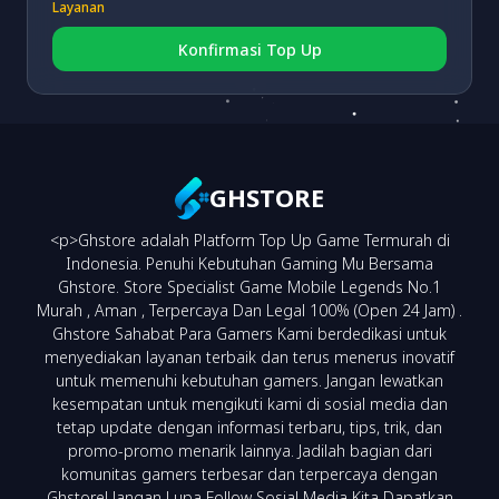
CIMB VA
(fee 3.000)
Layanan
Konfirmasi Top Up
BRI VA
(fee 3.000)
BNI VA
(fee 3.000)
GHSTORE
<p>Ghstore adalah Platform Top Up Game Termurah di
NEO VA
(fee 3.000)
Indonesia. Penuhi Kebutuhan Gaming Mu Bersama
Ghstore. Store Specialist Game Mobile Legends No.1
Murah , Aman , Terpercaya Dan Legal 100% (Open 24 Jam) .
Ghstore Sahabat Para Gamers Kami berdedikasi untuk
menyediakan layanan terbaik dan terus menerus inovatif
untuk memenuhi kebutuhan gamers. Jangan lewatkan
kesempatan untuk mengikuti kami di sosial media dan
tetap update dengan informasi terbaru, tips, trik, dan
promo-promo menarik lainnya. Jadilah bagian dari
komunitas gamers terbesar dan terpercaya dengan
Ghstore! Jangan Lupa Follow Sosial Media Kita Dapatkan