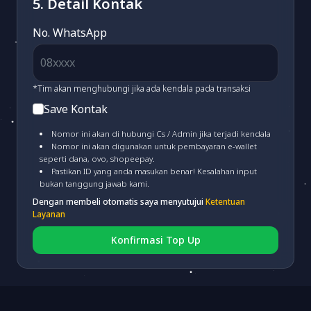
5. Detail Kontak
MAYBANK VA
(fee 3.000)
No. WhatsApp
BSI VA
(fee 3.000)
*Tim akan menghubungi jika ada kendala pada transaksi
Save Kontak
PERMATA VA
(fee 3.000)
Nomor ini akan di hubungi Cs / Admin jika terjadi kendala
Nomor ini akan digunakan untuk pembayaran e-wallet
seperti dana, ovo, shopeepay.
MANDIRI VA
(fee 4.000)
Pastikan ID yang anda masukan benar! Kesalahan input
bukan tanggung jawab kami.
Dengan membeli otomatis saya menyutujui
Ketentuan
CIMB VA
(fee 3.000)
Layanan
Konfirmasi Top Up
BRI VA
(fee 3.000)
BNI VA
(fee 3.000)